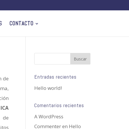
S
CONTACTO
Entradas recientes
n de
Hello world!
rma,
ción
Comentarios recientes
NICA
A WordPress
d de
Commenter
en
Hello
itos