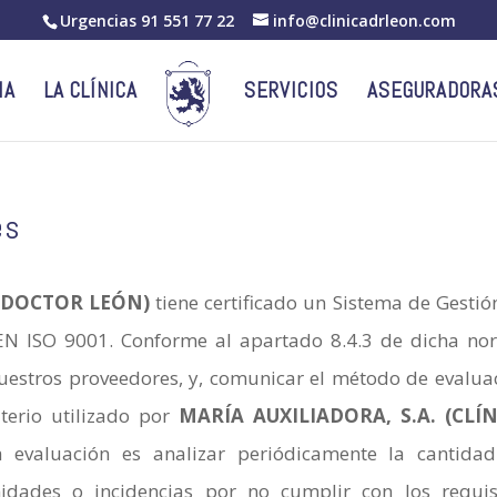
Urgencias
91 551 77 22
info@clinicadrleon.com
IA
LA CLÍNICA
SERVICIOS
ASEGURADORA
es
A DOCTOR LEÓN)
tiene certificado un Sistema de Gestió
N ISO 9001. Conforme al apartado 8.4.3 de dicha no
uestros proveedores, y, comunicar el método de evalua
terio utilizado por
MARÍA AUXILIADORA, S.A. (CLÍ
a evaluación es analizar periódicamente la cantida
idades o incidencias por no cumplir con los requis